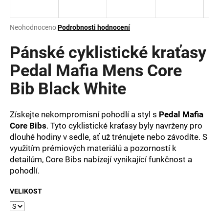
a
j
Průměrné
Neohodnoceno
Podrobnosti hodnocení
í
hodnocení
produktu
Pánské cyklistické kraťasy
t
je
?
0,0
Pedal Mafia Mens Core
z
Bib Black White
5
hvězdiček.
Získejte nekompromisní pohodlí a styl s
Pedal Mafia
HLEDAT
Core Bibs
. Tyto cyklistické kraťasy byly navrženy pro
dlouhé hodiny v sedle, ať už trénujete nebo závodíte. S
využitím prémiových materiálů a pozorností k
D
detailům, Core Bibs nabízejí vynikající funkčnost a
o
pohodlí.
p
o
VELIKOST
r
u