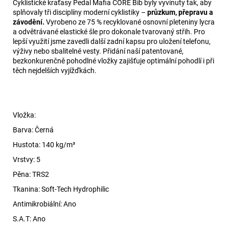
Cyklistické kraťasy Pedal Mafia CORE Bib byly vyvinuty tak, aby
splňovaly tři disciplíny moderní cyklistiky –
průzkum, přepravu a
závodění.
Vyrobeno ze 75 % recyklované osnovní pleteniny lycra
a odvětrávané elastické šle pro dokonale tvarovaný střih. Pro
lepší využití jsme zavedli další zadní kapsu pro uložení telefonu,
výživy nebo sbalitelné vesty. Přidání naší patentované,
bezkonkurenčně pohodlné vložky zajišťuje optimální pohodlí i při
těch nejdelších vyjížďkách.
Vložka:
Barva: Černá
Hustota: 140 kg/m³
Vrstvy: 5
Pěna: TRS2
Tkanina: Soft-Tech Hydrophilic
Antimikrobiální: Ano
S.A.T: Ano