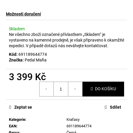
č
u
j
Možnosti doručení
e
m
Skladem
e
Ne všechno zboží označené přívlastkem „Skladem“ je
vystaveno na kamenné prodejně, je však připraveno k okamžité
expedici. V případě dotazů nás neváhejte kontaktovat.
Kód:
691189644774
Značka:
Pedal Mafia
3 399 Kč
Měrná
DO KOŠÍKU
cena:
Zeptat se
Sdílet
Kategorie
:
Kraťasy
EAN
:
691189644774
Barva
:
Černá