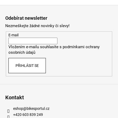
Z
á
Odebírat newsletter
p
Nezmeškejte žádné novinky či slevy!
a
t
E-mail
í
Vložením e-mailu souhlasíte s
podmínkami ochrany
osobních údajů
PŘIHLÁSIT SE
Kontakt
eshop
@
bikesportul.cz
+420 603 839 249