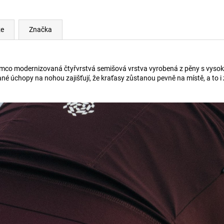
ze
Značka
atímco modernizovaná čtyřvrstvá semišová vrstva vyrobená z pěny s vyso
né úchopy na nohou zajišťují, že kraťasy zůstanou pevně na místě, a to 