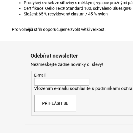
Prodyšný svršek ze síťoviny s měkkými, vysoce pružnými p
Certifikace: Oeko Tex® Standard 100, schváleno Bluesign®
Složení: 65 % recyklovaný elastan / 45 % nylon
Pro volnější střih doporučujeme zvolit větší velikost.
Z
á
Odebírat newsletter
p
Nezmeškejte žádné novinky či slevy!
a
t
E-mail
í
Vložením e-mailu souhlasíte s
podmínkami ochran
PŘIHLÁSIT SE