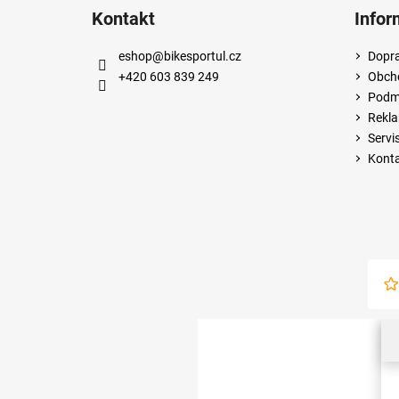
Kontakt
Infor
eshop
@
bikesportul.cz
Dopra
+420 603 839 249
Obch
Podmí
Rekla
Servi
Kont