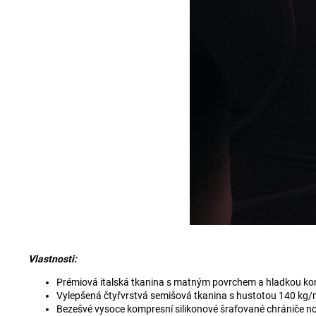
Vlastnosti:
Prémiová italská tkanina s matným povrchem a hladkou ko
Vylepšená čtyřvrstvá semišová tkanina s hustotou 140 kg/
Bezešvé vysoce kompresní silikonové šrafované chrániče n