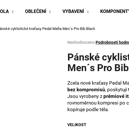
KOLA
OBLEČENÍ
VYBAVENÍ
KOMPONENT
ánské cyklistické kraťasy Pedal Mafia Men´s Pro Bib Black
Co potřebujete najít?
Průměrné
Neohodnoceno
Podrobnosti hodn
hodnocení
produktu
Pánské cyklis
HLEDAT
je
0,0
Men´s Pro Bib
z
5
Doporučujeme
hvězdiček.
Zcela nové kraťasy Pedal Maf
bez kompromisů
, poskytují
Jsou vyrobeny z
prémiové it
rovnoměrnou kompresi po cel
kopíruje podle těla.
VELIKOST