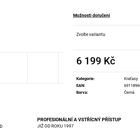
Možnosti doručení
Zvolte variantu
6 199 Kč
Měrná
cena:
Kategorie
:
Kraťasy
EAN
:
6911896
Barva
:
Černá
PROFESIONÁLNÍ A VSTŘÍCNÝ PŘÍSTUP
JIŽ OD ROKU 1997
D