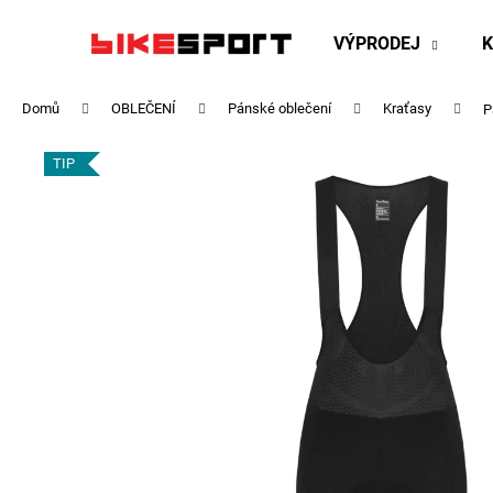
K
Přejít
na
o
VÝPRODEJ
obsah
Zpět
Zpět
š
do
do
í
Domů
OBLEČENÍ
Pánské oblečení
Kraťasy
P
obchodu
obchodu
k
TIP