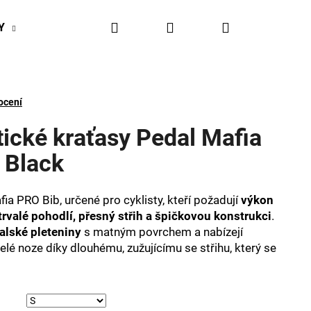
Hledat
Přihlášení
Nákupní
Y
BIKESPORT EVENTY
BIKESPORTUL VÝHODY
košík
ocení
tické kraťasy Pedal Mafia
 Black
ia PRO Bib, určené pro cyklisty, kteří požadují
výkon
trvalé pohodlí, přesný střih a špičkovou konstrukci
.
alské pleteniny
s matným povrchem a nabízejí
é noze díky dlouhému, zužujícímu se střihu, který se