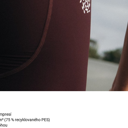
mpresí
m³ (75 % recyklovaného PES)
ohou