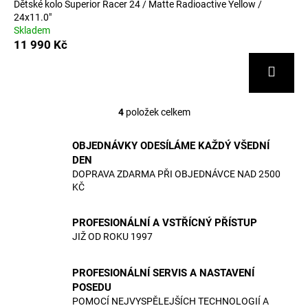
Dětské kolo Superior Racer 24 / Matte Radioactive Yellow /
24x11.0"
Skladem
11 990 Kč
4
položek celkem
O
v
OBJEDNÁVKY ODESÍLÁME KAŽDÝ VŠEDNÍ
l
DEN
á
DOPRAVA ZDARMA PŘI OBJEDNÁVCE NAD 2500
d
KČ
a
c
í
PROFESIONÁLNÍ A VSTŘÍCNÝ PŘÍSTUP
JIŽ OD ROKU 1997
p
r
v
PROFESIONÁLNÍ SERVIS A NASTAVENÍ
k
POSEDU
y
POMOCÍ NEJVYSPĚLEJŠÍCH TECHNOLOGIÍ A