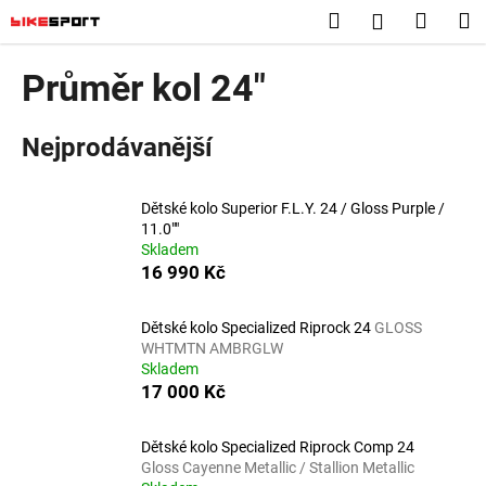
K
Přejít
Hledat
Nákup
M
Přihlášení
na
o
obsah
Zpět
Zpět
košík
š
Průměr kol 24"
í
C
k
Nejprodávanější
o
p
o
Dětské kolo Superior F.L.Y. 24 / Gloss Purple /
t
11.0""
Skladem
ř
16 990 Kč
e
b
Dětské kolo Specialized Riprock 24
GLOSS
u
WHTMTN AMBRGLW
j
Skladem
17 000 Kč
e
t
Dětské kolo Specialized Riprock Comp 24
e
Gloss Cayenne Metallic / Stallion Metallic
n