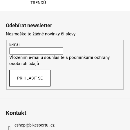
v
TRENDŮ
ý
Z
p
á
i
Odebírat newsletter
s
p
Nezmeškejte žádné novinky či slevy!
u
a
t
E-mail
í
Vložením e-mailu souhlasíte s
podmínkami ochrany
osobních údajů
PŘIHLÁSIT SE
Kontakt
eshop
@
bikesportul.cz