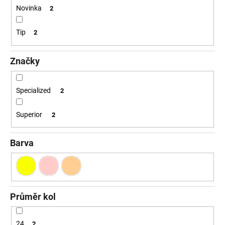
č
Novinka
2
u
j
Tip
2
e
m
e
Značky
Specialized
2
Superior
2
Barva
Průměr kol
24
2