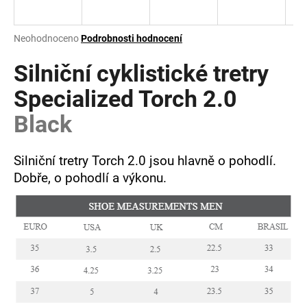
a
j
Průměrné
Neohodnoceno
Podrobnosti hodnocení
í
hodnocení
produktu
Silniční cyklistické tretry
t
je
?
0,0
Specialized Torch 2.0
z
Black
5
hvězdiček.
Silniční tretry Torch 2.0 jsou hlavně o pohodlí.
HLEDAT
Dobře, o pohodlí a výkonu.
D
o
p
o
r
u