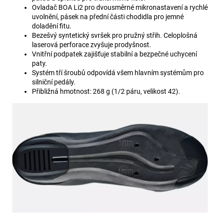
Ovladač BOA Li2 pro dvousměrné mikronastavení a rychlé
uvolnění, pásek na přední části chodidla pro jemné
doladění fitu.
Bezešvý syntetický svršek pro pružný střih. Celoplošná
laserová perforace zvyšuje prodyšnost.
Vnitřní podpatek zajišťuje stabilní a bezpečné uchycení
paty.
Systém tří šroubů odpovídá všem hlavním systémům pro
silniční pedály.
Přibližná hmotnost: 268 g (1/2 páru, velikost 42).