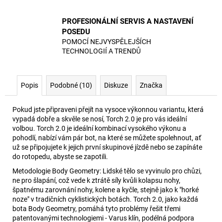
PROFESIONÁLNÍ SERVIS A NASTAVENÍ
POSEDU
POMOCÍ NEJVYSPĚLEJŠÍCH
TECHNOLOGIÍ A TRENDŮ
Popis
Podobné (10)
Diskuze
Značka
Pokud jste připraveni přejít na vysoce výkonnou variantu, která
vypadá dobře a skvěle se nosí, Torch 2.0 je pro vás ideální
volbou. Torch 2.0 je ideální kombinací vysokého výkonu a
pohodlí, nabízí vám pár bot, na které se můžete spolehnout, ať
už se připojujete k jejich první skupinové jízdě nebo se zapínáte
do rotopedu, abyste se zapotili.
Metodologie Body Geometry: Lidské tělo se vyvinulo pro chůzi,
ne pro šlapání, což vede k ztrátě síly kvůli kolapsu nohy,
špatnému zarovnání nohy, kolene a kyčle, stejně jako k "horké
noze" v tradičních cyklistických botách. Torch 2.0, jako každá
bota Body Geometry, pomáhá tyto problémy řešit třemi
patentovanými technologiemi - Varus klín, podélná podpora