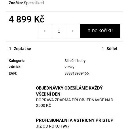
Značka:
Specialized
4 899 Kč
Měrná
DO KOŠÍKU
cena:
Zeptat se
Sdílet
Kategorie
:
Silniční tretry
Záruka
:
2 roky
EAN
:
888818939466
OBJEDNÁVKY ODESÍLÁME KAŽDÝ
VŠEDNÍ DEN
DOPRAVA ZDARMA PŘI OBJEDNÁVCE NAD
2500 KČ
PROFESIONÁLNÍ A VSTŘÍCNÝ PŘÍSTUP
JIŽ OD ROKU 1997