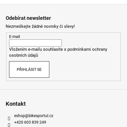
Z
á
Odebírat newsletter
p
Nezmeškejte žádné novinky či slevy!
a
t
E-mail
í
Vložením e-mailu souhlasíte s
podmínkami ochrany
osobních údajů
PŘIHLÁSIT SE
Kontakt
eshop
@
bikesportul.cz
+420 603 839 249