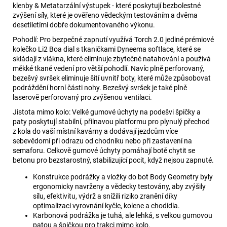
klenby & Metatarzální výstupek - které poskytují bezbolestné
zvýšení síly, které je ověřeno vědeckým testováním a dvěma
desetiletími dobře dokumentovaného výkonu.
Pohodlí: Pro bezpečné zapnutí využívá Torch 2.0 jediné prémiové
kolečko Li2 Boa dial s tkaničkami Dyneema softlace, které se
skládají z vlákna, které eliminuje zbytečné natahování a používá
měkké tkané vedení pro větší pohodlí. Navíc plně perforovaný,
bezešvý svršek eliminuje šití uvnitř boty, které může způsobovat
podráždění horní části nohy. Bezešvý svršek je také plně
laserově perforovaný pro zvýšenou ventilaci.
Jistota mimo kolo: Velké gumové úchyty na podešvi špičky a
paty poskytují stabilní, přilnavou platformu pro plynulý přechod
z kola do vaší místní kavárny a dodávají jezdcům více
sebevědomí při odrazu od chodníku nebo při zastavení na
semaforu. Celkově gumové úchyty pomáhají botě chytit se
betonu pro bezstarostný, stabilizující pocit, když nejsou zapnuté.
Konstrukce podrážky a vložky do bot Body Geometry byly
ergonomicky navrženy a vědecky testovány, aby zvýšily
sílu, efektivitu, výdrž a snížili riziko zranění díky
optimalizaci vyrovnání kyčle, kolene a chodidla.
Karbonová podrážka je tuhá, ale lehká, s velkou gumovou
patou a špičkou pro trakci mimo kolo.