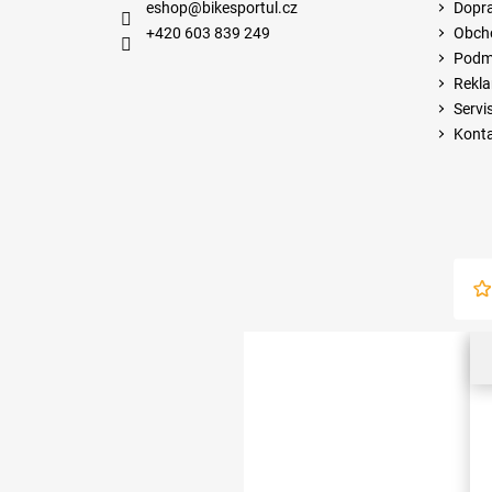
eshop
@
bikesportul.cz
Dopra
+420 603 839 249
Obch
Podmí
Rekla
Servi
Kont