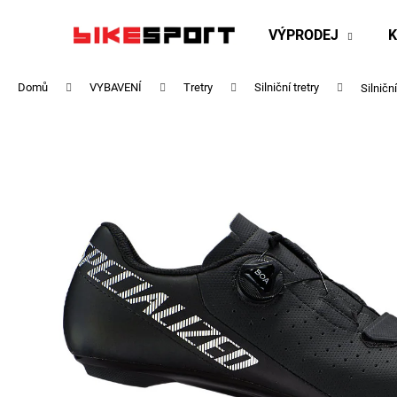
K
Přejít
na
o
VÝPRODEJ
obsah
Zpět
Zpět
š
do
do
í
Domů
VYBAVENÍ
Tretry
Silniční tretry
Silničn
obchodu
obchodu
k