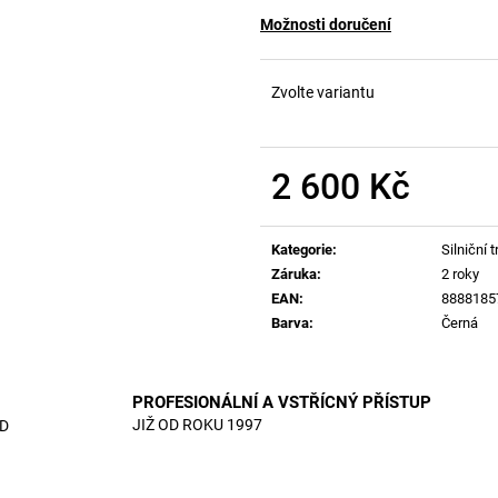
Možnosti doručení
Zvolte variantu
2 600 Kč
Měrná
cena:
Kategorie
:
Silniční t
Záruka
:
2 roky
EAN
:
8888185
Barva
:
Černá
PROFESIONÁLNÍ A VSTŘÍCNÝ PŘÍSTUP
JIŽ OD ROKU 1997
D