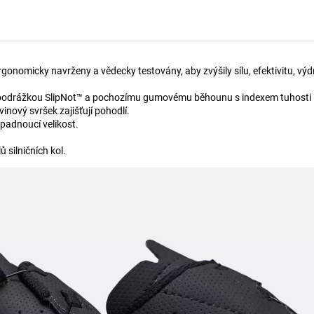
omicky navrženy a vědecky testovány, aby zvýšily sílu, efektivitu, výdrž 
s podrážkou SlipNot™ a pochozímu gumovému běhounu s indexem tuhosti 
inový svršek zajišťují pohodlí.
padnoucí velikost.
 silničních kol.