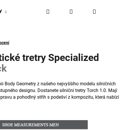
Hledat
Přihlášení
Nákupní
Y
BIKESPORT EVENTY
BIKESPORTUL VÝHODY
košík
ocení
tické tretry Specialized
ck
i Body Geometry z našeho nejvyššího modelu silničních
stupného designu. Dostanete silniční tretry Torch 1.0. Mají
avu a pohodlný střih s podešví z kompozitu, která nabízí