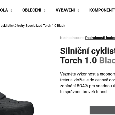
KOLA
OBLEČENÍ
VYBAVENÍ
KOMPONENT
í cyklistické tretry Specialized Torch 1.0
Black
Co potřebujete najít?
Průměrné
Neohodnoceno
Podrobnosti hodn
hodnocení
produktu
Silniční cyklis
HLEDAT
je
0,0
Torch 1.0
Bla
z
5
Doporučujeme
hvězdiček.
Vezměte výkonnost a ergonomi
treter a vložte je do cenově do
zapínání BOA® pro snadnou úpr
tu správnou úroveň tuhosti.