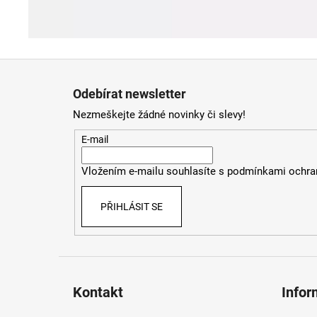
Z
á
Odebírat newsletter
p
Nezmeškejte žádné novinky či slevy!
a
t
E-mail
í
Vložením e-mailu souhlasíte s
podmínkami ochran
PŘIHLÁSIT SE
Kontakt
Infor