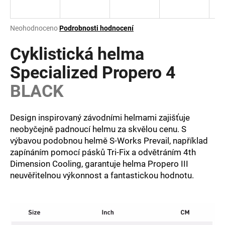
a
j
Průměrné
Neohodnoceno
Podrobnosti hodnocení
í
hodnocení
produktu
Cyklistická helma
t
je
?
0,0
Specialized Propero 4
z
BLACK
5
hvězdiček.
Design inspirovaný závodními helmami zajišťuje
HLEDAT
neobyčejně padnoucí helmu za skvělou cenu. S
výbavou podobnou helmě S-Works Prevail, například
zapínáním pomocí pásků Tri-Fix a odvětráním 4th
D
Dimension Cooling, garantuje helma Propero III
o
neuvěřitelnou výkonnost a fantastickou hodnotu.
p
o
r
u