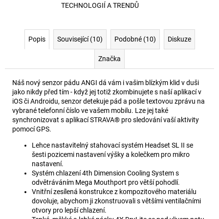
TECHNOLOGIÍ A TRENDŮ
Popis
Související (10)
Podobné (10)
Diskuze
Značka
Náš nový senzor pádu ANGI dá vám i vašim blízkým klid v duši
jako nikdy před tím - když jej totiž zkombinujete s naší aplikací v
iOS či Androidu, senzor detekuje pád a pošle textovou zprávu na
vybrané telefonní číslo ve vašem mobilu. Lze jej také
synchronizovat s aplikací STRAVA® pro sledování vaší aktivity
pomocí GPS.
Lehce nastavitelný stahovací systém Headset SL II se
šesti pozicemi nastavení výšky a kolečkem pro mikro
nastavení.
Systém chlazení 4th Dimension Cooling System s
odvětráváním Mega Mouthport pro větší pohodlí.
Vnitřní zesílená konstrukce z kompozitového materiálu
dovoluje, abychom ji zkonstruovali s většími ventilačními
otvory pro lepší chlazení.