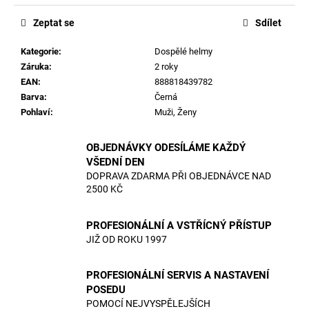
Zeptat se
Sdílet
Kategorie
:
Dospělé helmy
Záruka
:
2 roky
EAN
:
888818439782
Barva
:
Černá
Pohlaví
:
Muži, Ženy
OBJEDNÁVKY ODESÍLÁME KAŽDÝ
VŠEDNÍ DEN
DOPRAVA ZDARMA PŘI OBJEDNÁVCE NAD
2500 KČ
PROFESIONÁLNÍ A VSTŘÍCNÝ PŘÍSTUP
JIŽ OD ROKU 1997
PROFESIONÁLNÍ SERVIS A NASTAVENÍ
POSEDU
POMOCÍ NEJVYSPĚLEJŠÍCH