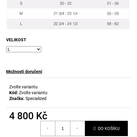
č
u
j
e
m
e
VELIKOST
Možnosti doručení
Zvolte variantu
Kód:
Zvolte variantu
Značka:
Specialized
4 800 Kč
Měrná
DO KOŠÍKU
cena: