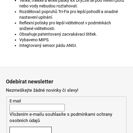
Tenké, měkké a lehké pásky 4X DryLite se pod vlivem potu
nebo vody nebudou roztahovat.
Rozdělovač popruhů Tri-Fix pro lepší pohodlí a snadné
nastavení upínání.
Reflexní potisky pro lepší viditelnost v podmínkách
snížené viditelnosti.
Obsahuje patentovaný zacvakávací štítek.
Vybaveno MIPS.
Integrovaný sensor pádu ANGI.
Z
á
Odebírat newsletter
p
Nezmeškejte žádné novinky či slevy!
a
t
E-mail
í
Vložením e-mailu souhlasíte s
podmínkami ochrany
osobních údajů