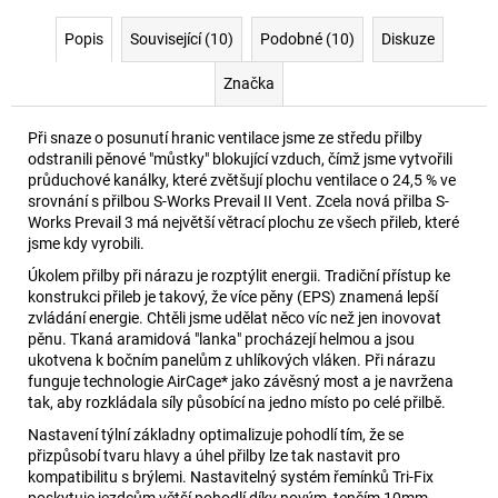
Popis
Související (10)
Podobné (10)
Diskuze
Značka
Při snaze o posunutí hranic ventilace jsme ze středu přilby
odstranili pěnové "můstky" blokující vzduch, čímž jsme vytvořili
průduchové kanálky, které zvětšují plochu ventilace o 24,5 % ve
srovnání s přilbou S-Works Prevail II Vent. Zcela nová přilba S-
Works Prevail 3 má největší větrací plochu ze všech přileb, které
jsme kdy vyrobili.
Úkolem přilby při nárazu je rozptýlit energii. Tradiční přístup ke
konstrukci přileb je takový, že více pěny (EPS) znamená lepší
zvládání energie. Chtěli jsme udělat něco víc než jen inovovat
pěnu. Tkaná aramidová "lanka" procházejí helmou a jsou
ukotvena k bočním panelům z uhlíkových vláken. Při nárazu
funguje technologie AirCage* jako závěsný most a je navržena
tak, aby rozkládala síly působící na jedno místo po celé přilbě.
Nastavení týlní základny optimalizuje pohodlí tím, že se
přizpůsobí tvaru hlavy a úhel přilby lze tak nastavit pro
kompatibilitu s brýlemi. Nastavitelný systém řemínků Tri-Fix