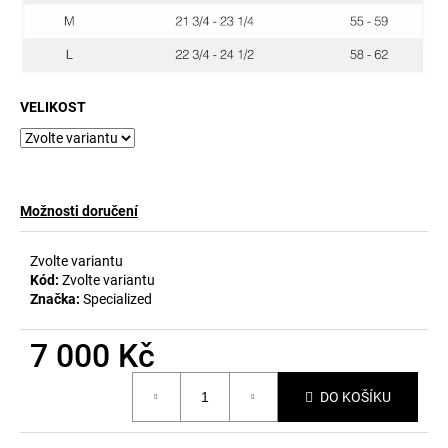
č
u
j
e
m
VELIKOST
e
Možnosti doručení
Zvolte variantu
Kód:
Zvolte variantu
Značka:
Specialized
7 000 Kč
Měrná
DO KOŠÍKU
cena: