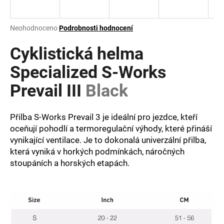
a
j
Průměrné
Neohodnoceno
Podrobnosti hodnocení
í
hodnocení
produktu
Cyklistická helma
t
je
?
0,0
Specialized S-Works
z
Prevail III
Black
5
hvězdiček.
Přilba S-Works Prevail 3 je ideální pro jezdce, kteří
HLEDAT
oceňují pohodlí a termoregulační výhody, které přináší
vynikající ventilace. Je to dokonalá univerzální přilba,
která vyniká v horkých podmínkách, náročných
D
stoupáních a horských etapách.
o
p
o
r
u