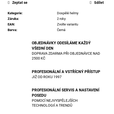
Zeptat se
Sdílet
Kategorie
:
Dospělé helmy
Záruka
:
2 roky
EAN
:
Zvolte variantu
Barva
:
Černá
OBJEDNÁVKY ODESÍLÁME KAŽDÝ
VŠEDNÍ DEN
DOPRAVA ZDARMA PŘI OBJEDNÁVCE NAD
2500 KČ
PROFESIONÁLNÍ A VSTŘÍCNÝ PŘÍSTUP
JIŽ OD ROKU 1997
PROFESIONÁLNÍ SERVIS A NASTAVENÍ
POSEDU
POMOCÍ NEJVYSPĚLEJŠÍCH
TECHNOLOGIÍ A TRENDŮ