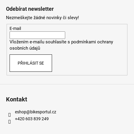
á
Odebírat newsletter
p
Nezmeškejte žádné novinky či slevy!
a
t
E-mail
í
Vložením e-mailu souhlasíte s
podmínkami ochrany
osobních údajů
PŘIHLÁSIT SE
Kontakt
eshop
@
bikesportul.cz
+420 603 839 249