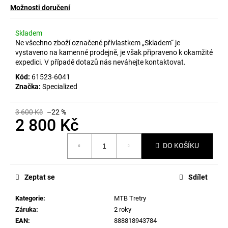
Možnosti doručení
Skladem
Ne všechno zboží označené přívlastkem „Skladem“ je
vystaveno na kamenné prodejně, je však připraveno k okamžité
expedici. V případě dotazů nás neváhejte kontaktovat.
Kód:
61523-6041
Značka:
Specialized
3 600 Kč
–22 %
2 800 Kč
Měrná
DO KOŠÍKU
cena:
Zeptat se
Sdílet
Kategorie
:
MTB Tretry
Záruka
:
2 roky
EAN
:
888818943784