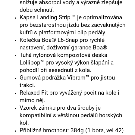
snižuje absorpci vody a výrazně zlepšuje
dobu schnutí.
Kapsa Landing Strip ™ je optimalizována
pro bezstarostnou jízdu bez zacvaknutých
kufrů s platformovými clip pedály.
Kolečka Boa® L6-Snap pro rychlé
nastavení, doživotní garance Boa®
Tuhá nylonová kompozitová deska
Lollipop™ pro vysoký výkon šlapání a
pohodlí při sesednutí z kola.
Gumová podrážka Vibram™ pro jistou
trakci.
Relaxed Fit pro vyvážený pocit na kole i
mimo něj.
Vzorek zámku pro dva šrouby je
kompatibilní s většinou pedálů horských
kol.
Přibližná hmotnost: 384g (1 bota, vel.42)