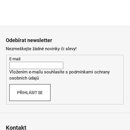
Z
á
Odebírat newsletter
p
Nezmeškejte žádné novinky či slevy!
a
t
E-mail
í
Vložením e-mailu souhlasíte s
podmínkami ochrany
osobních údajů
PŘIHLÁSIT SE
Kontakt