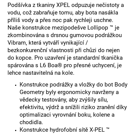
Podšívka z tkaniny XPEL odpuzuje nečistoty a
vodu, což zabraňuje tomu, aby bota nasákla
příliš vody a přes noc pak rychleji uschne.
Naše konstrukce mezipodešve Lollipop ™ je
zkombinována s drsnou gumovou podrážkou
Vibram, která vytváří vynikající /
bezkonkurenční vlastnosti při chůzi do nejen
do kopce. Pro uzavření je standardní tkanička
spárována s L6 Boa® pro přesné uchycení, je
lehce nastavitelná na kole.
Konstrukce podrážky a vložky do bot Body
Geometry byly ergonomicky navrženy a
vědecky testovány, aby zvýšily sílu,
efektivitu, výdrž a snížili riziko zranění díky
optimalizaci vyrovnání boku, kolene a
chodidla.
Konstrukce hydrofobní sítě X-PEL ™