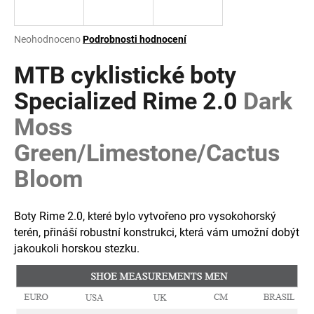
a
j
Průměrné
Neohodnoceno
Podrobnosti hodnocení
í
hodnocení
produktu
MTB cyklistické boty
t
je
?
0,0
Specialized Rime 2.0
Dark
z
Moss
5
hvězdiček.
Green/Limestone/Cactus
HLEDAT
Bloom
Boty Rime 2.0, které bylo vytvořeno pro vysokohorský
D
terén, přináší robustní konstrukci, která vám umožní dobýt
o
jakoukoli horskou stezku.
p
o
r
u