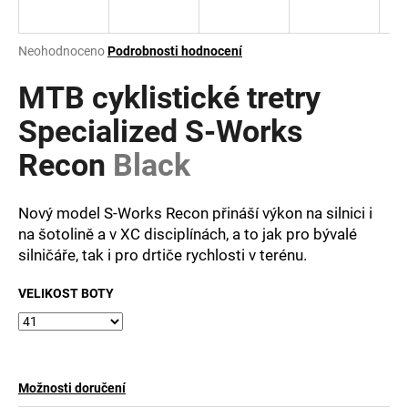
a
j
Průměrné
Neohodnoceno
Podrobnosti hodnocení
í
hodnocení
produktu
MTB cyklistické tretry
t
je
?
0,0
Specialized S-Works
z
Recon
Black
5
hvězdiček.
Nový model S-Works Recon přináší výkon na silnici i
HLEDAT
na šotolině a v XC disciplínách, a to jak pro bývalé
silničáře, tak i pro drtiče rychlosti v terénu.
D
VELIKOST BOTY
o
p
o
r
u
Možnosti doručení