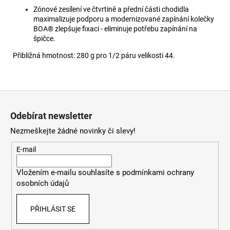
Zónové zesílení ve čtvrtině a přední části chodidla
maximalizuje podporu a modernizované zapínání kolečky
BOA® zlepšuje fixaci - eliminuje potřebu zapínání na
špičce.
Přibližná hmotnost: 280 g pro 1/2 páru velikosti 44.
Z
á
Odebírat newsletter
p
Nezmeškejte žádné novinky či slevy!
a
t
E-mail
í
Vložením e-mailu souhlasíte s
podmínkami ochrany
osobních údajů
PŘIHLÁSIT SE