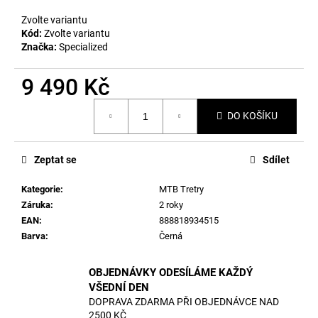
č
u
Zvolte variantu
j
Kód:
Zvolte variantu
e
Značka:
Specialized
m
e
9 490 Kč
Měrná
DO KOŠÍKU
cena:
Zeptat se
Sdílet
Kategorie
:
MTB Tretry
Záruka
:
2 roky
EAN
:
888818934515
Barva
:
Černá
OBJEDNÁVKY ODESÍLÁME KAŽDÝ
VŠEDNÍ DEN
DOPRAVA ZDARMA PŘI OBJEDNÁVCE NAD
2500 KČ