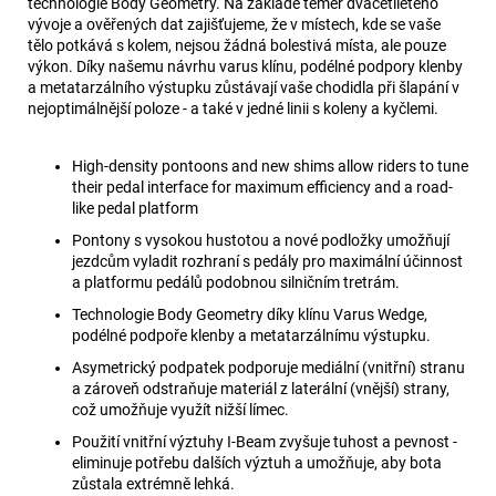
technologie Body Geometry. Na základě téměř dvacetiletého
vývoje a ověřených dat zajišťujeme, že v místech, kde se vaše
tělo potkává s kolem, nejsou žádná bolestivá místa, ale pouze
výkon. Díky našemu návrhu varus klínu, podélné podpory klenby
a metatarzálního výstupku zůstávají vaše chodidla při šlapání v
nejoptimálnější poloze - a také v jedné linii s koleny a kyčlemi.
High-density pontoons and new shims allow riders to tune
their pedal interface for maximum efficiency and a road-
like pedal platform
Pontony s vysokou hustotou a nové podložky umožňují
jezdcům vyladit rozhraní s pedály pro maximální účinnost
a platformu pedálů podobnou silničním tretrám.
Technologie Body Geometry díky klínu Varus Wedge,
podélné podpoře klenby a metatarzálnímu výstupku.
Asymetrický podpatek podporuje mediální (vnitřní) stranu
a zároveň odstraňuje materiál z laterální (vnější) strany,
což umožňuje využít nižší límec.
Použití vnitřní výztuhy I-Beam zvyšuje tuhost a pevnost -
eliminuje potřebu dalších výztuh a umožňuje, aby bota
zůstala extrémně lehká.