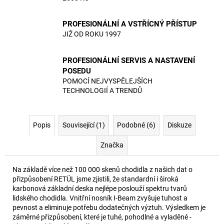
PROFESIONÁLNÍ A VSTŘÍCNÝ PŘÍSTUP
JIŽ OD ROKU 1997
PROFESIONÁLNÍ SERVIS A NASTAVENÍ
POSEDU
POMOCÍ NEJVYSPĚLEJŠÍCH
TECHNOLOGIÍ A TRENDŮ
Popis
Související (1)
Podobné (6)
Diskuze
Značka
Na základě více než 100 000 skenů chodidla z našich dat o
přizpůsobení RETÜL jsme zjistili, že standardní i široká
karbonová základní deska nejlépe poslouží spektru tvarů
lidského chodidla. Vnitřní nosník I-Beam zvyšuje tuhost a
pevnost a eliminuje potřebu dodatečných výztuh. Výsledkem je
záměrné přizpůsobení, které je tuhé, pohodlné a vyladěné -