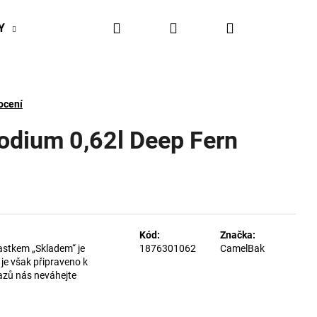
Hledat
Přihlášení
Nákupní
Y
BIKESPORT EVENTY
BIKESPORTUL VÝHODY
košík
ocení
ium 0,62l Deep Fern
Kód:
Značka:
astkem „Skladem“ je
1876301062
CamelBak
je však připraveno k
azů nás neváhejte