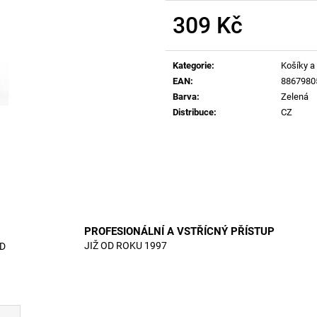
309 Kč
Měrná
cena:
Kategorie
:
Košíky a
EAN
:
8867980
Barva
:
Zelená
Distribuce
:
CZ
PROFESIONÁLNÍ A VSTŘÍCNÝ PŘÍSTUP
JIŽ OD ROKU 1997
D