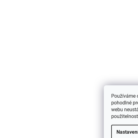
Používáme 
pohodlné pr
webu neustál
použitelnos
Nastaven