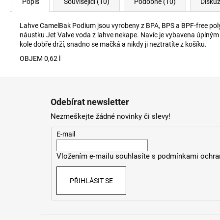
Popis
Související (10)
Podobné (10)
Disku
Lahve CamelBak Podium jsou vyrobeny z BPA, BPS a BPF-free poly
náustku Jet Valve voda z lahve nekape. Navíc je vybavena úplným
kole dobře drží, snadno se mačká a nikdy ji neztratíte z košíku.
OBJEM 0,62 l
Z
á
Odebírat newsletter
p
Nezmeškejte žádné novinky či slevy!
a
t
E-mail
í
Vložením e-mailu souhlasíte s
podmínkami ochran
PŘIHLÁSIT SE