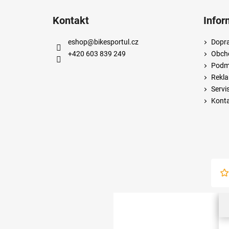
Kontakt
Infor
eshop
@
bikesportul.cz
Dopra
+420 603 839 249
Obch
Podmí
Rekla
Servi
Kont