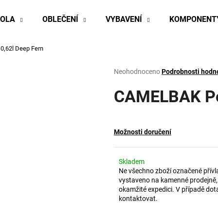
KOLA
OBLEČENÍ
VYBAVENÍ
KOMPONENT
,62l Deep Fern
Co potřebujete najít?
Průměrné
Neohodnoceno
Podrobnosti hodn
hodnocení
produktu
CAMELBAK Pod
HLEDAT
je
0,0
z
5
Doporučujeme
Možnosti doručení
hvězdiček.
Skladem
Ne všechno zboží označené přívl
vystaveno na kamenné prodejně, 
okamžité expedici. V případě dot
kontaktovat.