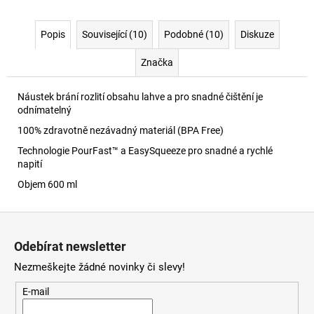
Popis
Související (10)
Podobné (10)
Diskuze
Značka
Náustek brání rozlití obsahu lahve a pro snadné čištění je
odnímatelný
100% zdravotně nezávadný materiál (BPA Free)
Technologie PourFast™ a EasySqueeze pro snadné a rychlé
napití
Objem 600 ml
Z
á
Odebírat newsletter
p
Nezmeškejte žádné novinky či slevy!
a
t
E-mail
í