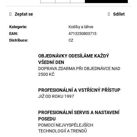
č
Měrná
u
cena:
j
Zeptat se
Sdílet
e
m
Kategorie
:
Košíky a láhve
e
EAN
:
4713250803715
Distribuce
:
CZ
OBJEDNÁVKY ODESÍLÁME KAŽDÝ
VŠEDNÍ DEN
DOPRAVA ZDARMA PŘI OBJEDNÁVCE NAD
2500 KČ
PROFESIONÁLNÍ A VSTŘÍCNÝ PŘÍSTUP
JIŽ OD ROKU 1997
PROFESIONÁLNÍ SERVIS A NASTAVENÍ
POSEDU
POMOCÍ NEJVYSPĚLEJŠÍCH
TECHNOLOGIÍ A TRENDŮ