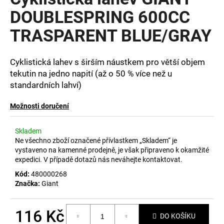
je
a
0,0
DOUBLESPRING 600CC
z
j
TRASPARENT BLUE/GRAY
5
í
hvězdiček.
t
Cyklistická lahev s širším náustkem pro větší objem
?
tekutin na jedno napití (až o 50 % více než u
standardních lahví)
Možnosti doručení
HLEDAT
Skladem
Ne všechno zboží označené přívlastkem „Skladem“ je
vystaveno na kamenné prodejně, je však připraveno k okamžité
D
expedici. V případě dotazů nás neváhejte kontaktovat.
o
Kód:
480000268
p
Značka:
Giant
o
r
116 Kč
u
DO KOŠÍKU