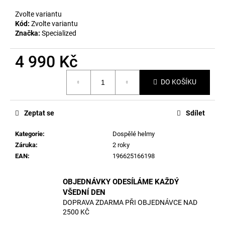
č
u
Zvolte variantu
j
Kód:
Zvolte variantu
e
Značka:
Specialized
m
e
4 990 Kč
Měrná
DO KOŠÍKU
cena:
Zeptat se
Sdílet
Kategorie
:
Dospělé helmy
Záruka
:
2 roky
EAN
:
196625166198
OBJEDNÁVKY ODESÍLÁME KAŽDÝ
VŠEDNÍ DEN
DOPRAVA ZDARMA PŘI OBJEDNÁVCE NAD
2500 KČ