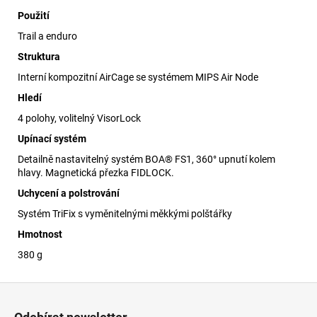
Použití
Trail a enduro
Struktura
Interní kompozitní AirCage se systémem MIPS Air Node
Hledí
4 polohy, volitelný VisorLock
Upínací systém
Detailně nastavitelný systém BOA® FS1, 360° upnutí kolem
hlavy. Magnetická přezka FIDLOCK.
Uchycení a polstrování
Systém TriFix s vyměnitelnými měkkými polštářky
Hmotnost
380 g
Z
á