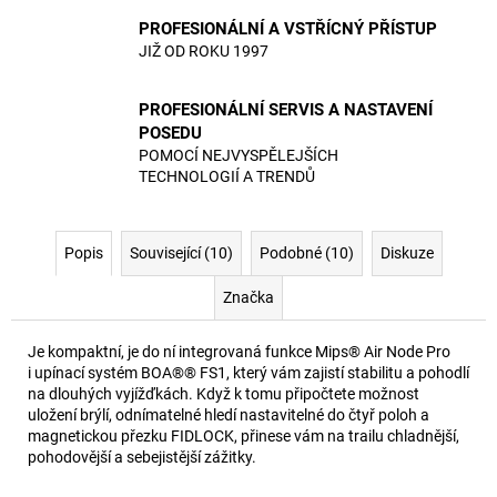
PROFESIONÁLNÍ A VSTŘÍCNÝ PŘÍSTUP
JIŽ OD ROKU 1997
PROFESIONÁLNÍ SERVIS A NASTAVENÍ
POSEDU
POMOCÍ NEJVYSPĚLEJŠÍCH
TECHNOLOGIÍ A TRENDŮ
Popis
Související (10)
Podobné (10)
Diskuze
Značka
Je kompaktní, je do ní integrovaná funkce Mips® Air Node Pro
i upínací systém BOA®® FS1, který vám zajistí stabilitu a pohodlí
na dlouhých vyjížďkách. Když k tomu připočtete možnost
uložení brýlí, odnímatelné hledí nastavitelné do čtyř poloh a
magnetickou přezku FIDLOCK, přinese vám na trailu chladnější,
pohodovější a sebejistější zážitky.