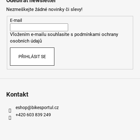
Odebírat newsletter
p
Nezmeškejte žádné novinky či slevy!
a
t
E-mail
í
Vložením e-mailu souhlasíte s
podmínkami ochrany
osobních údajů
PŘIHLÁSIT SE
Kontakt
eshop
@
bikesportul.cz
+420 603 839 249