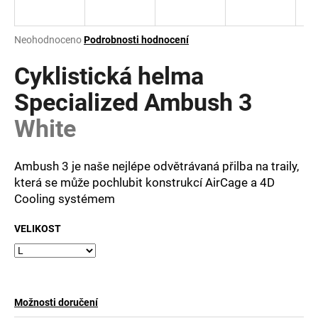
a
j
Průměrné
Neohodnoceno
Podrobnosti hodnocení
í
hodnocení
produktu
Cyklistická helma
t
je
?
0,0
Specialized Ambush 3
z
White
5
hvězdiček.
Ambush 3 je naše nejlépe odvětrávaná přilba na traily,
HLEDAT
která se může pochlubit konstrukcí AirCage a 4D
Cooling systémem
D
VELIKOST
o
p
o
r
u
Možnosti doručení