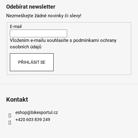
á
Odebírat newsletter
p
Nezmeškejte žádné novinky či slevy!
a
t
E-mail
í
Vložením e-mailu souhlasíte s
podmínkami ochrany
osobních údajů
PŘIHLÁSIT SE
Kontakt
eshop
@
bikesportul.cz
+420 603 839 249