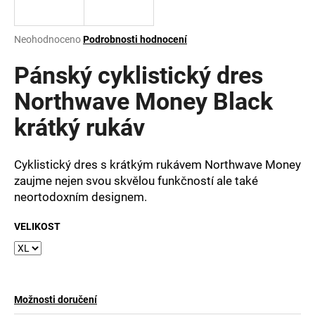
a
j
Průměrné
Neohodnoceno
Podrobnosti hodnocení
í
hodnocení
produktu
Pánský cyklistický dres
t
je
?
0,0
Northwave Money Black
z
krátký rukáv
5
hvězdiček.
Cyklistický dres s krátkým rukávem Northwave Money
HLEDAT
zaujme nejen svou skvělou funkčností ale také
neortodoxním designem.
D
VELIKOST
o
p
o
r
u
Možnosti doručení