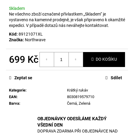
č
u
Skladem
j
Ne všechno zboží označené přívlastkem „Skladem“ je
e
vystaveno na kamenné prodejně, je však připraveno k okamžité
expedici. V případě dotazů nás neváhejte kontaktovat.
m
e
Kód:
89121071XL
Značka:
Northwave
699 Kč
DO KOŠÍKU
Měrná
cena:
Zeptat se
Sdílet
Kategorie
:
Krátký rukáv
EAN
:
8030819579710
Barva
:
Černá
,
Zelená
OBJEDNÁVKY ODESÍLÁME KAŽDÝ
VŠEDNÍ DEN
DOPRAVA ZDARMA PŘI OBJEDNÁVCE NAD