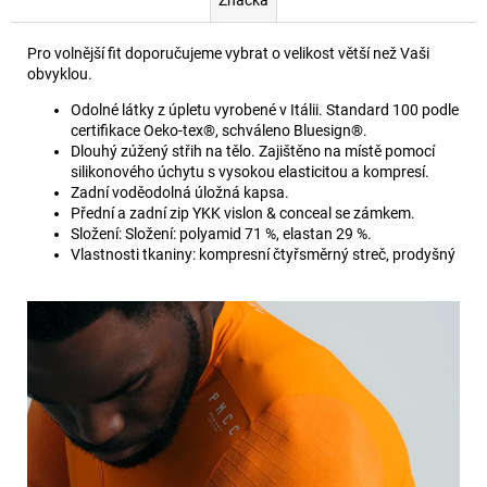
Pro volnější fit doporučujeme vybrat o velikost větší než Vaši
obvyklou.
Odolné látky z úpletu vyrobené v Itálii. Standard 100 podle
certifikace Oeko-tex®, schváleno Bluesign®.
Dlouhý zúžený střih na tělo. Zajištěno na místě pomocí
silikonového úchytu s vysokou elasticitou a kompresí.
Zadní voděodolná úložná kapsa.
Přední a zadní zip YKK vislon & conceal se zámkem.
Složení: Složení: polyamid 71 %, elastan 29 %.
Vlastnosti tkaniny: kompresní čtyřsměrný streč, prodyšný