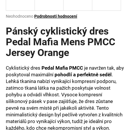
a
j
Průměrné
Neohodnoceno
Podrobnosti hodnocení
í
hodnocení
produktu
Pánský cyklistický dres
t
je
?
0,0
Pedal Mafia Mens PMCC
z
Jersey Orange
5
hvězdiček.
Cyklistický dres
Pedal Mafia PMCC
je navržen tak, aby
HLEDAT
poskytoval maximální
pohodlí a perfektně seděl
.
Lehká tkanina nabízí vynikající kompresní podporu,
zatímco tkaná látka na pažích poskytuje volnost
D
pohybu a odvádí vlhkost. Vysoce kompresní
o
silikonový pásek v pase zajišťuje, že dres zůstane
p
pevně na svém místě při jakékoli aktivitě. Tento
o
minimalistický design byl pečlivě vytvořen z kvalitních
r
materiálů pro vynikající výkon, tudíž je ideální pro
u
každého, kdo chce nekompromisní styl a výkon.