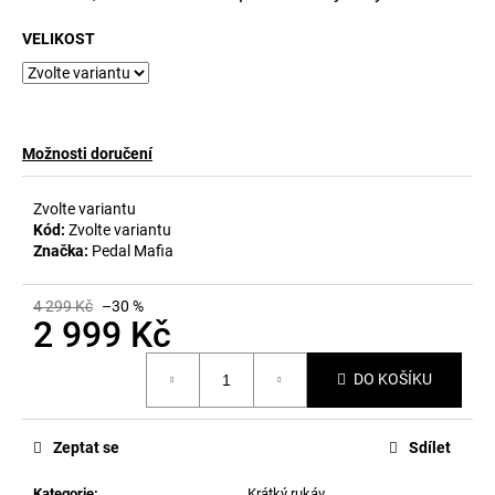
č
u
VELIKOST
j
e
m
e
Možnosti doručení
Zvolte variantu
Kód:
Zvolte variantu
Značka:
Pedal Mafia
4 299 Kč
–30 %
2 999 Kč
Měrná
DO KOŠÍKU
cena:
Zeptat se
Sdílet
Kategorie
:
Krátký rukáv