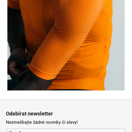
Z
á
Odebírat newsletter
p
Nezmeškejte žádné novinky či slevy!
a