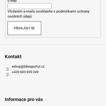
t
E-mail
í
Vložením e-mailu souhlasíte s
podmínkami ochrany
osobních údajů
PŘIHLÁSIT SE
Kontakt
eshop
@
bikesportul.cz
+420 603 839 249
Informace pro vás