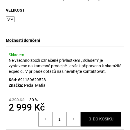
č
u
VELIKOST
j
e
m
e
Možnosti doručení
Skladem
Ne všechno zboží označené přívlastkem „Skladem“ je
vystaveno na kamenné prodejně, je však připraveno k okamžité
expedici. V případě dotazů nás neváhejte kontaktovat.
Kód:
691189629528
Značka:
Pedal Mafia
4 299 Kč
–30 %
2 999 Kč
Měrná
DO KOŠÍKU
cena: