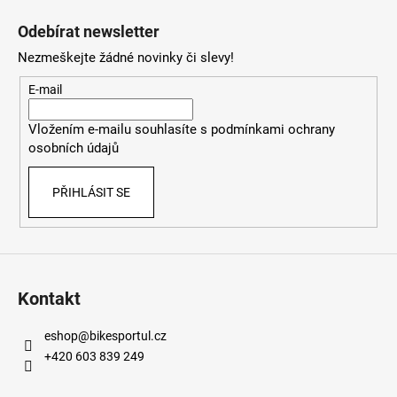
á
Odebírat newsletter
p
Nezmeškejte žádné novinky či slevy!
a
t
E-mail
í
Vložením e-mailu souhlasíte s
podmínkami ochrany
osobních údajů
PŘIHLÁSIT SE
Kontakt
eshop
@
bikesportul.cz
+420 603 839 249