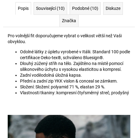
Popis
Související (10)
Podobné (10)
Diskuze
Značka
Pro volnější fit doporučujeme vybrat o velikost větší než Vaši
obvyklou.
Odolné látky z úpletu vyrobené v Itálii. Standard 100 podle
certifikace Oeko-tex®, schváleno Bluesign®.
Dlouhý zúžený střih na tělo. Zajištěno na místě pomocí
silikonového úchytu s vysokou elasticitou a kompresí.
Zadní voděodolná úložná kapsa.
Přední a zadní zip YKK vislon & conceal se zámkem.
Složení: Složení: polyamid 71 %, elastan 29 %.
Vlastnosti tkaniny: kompresní čtyřsměrný streč, prodyšný