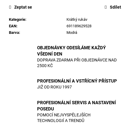
Zeptat se
Sdílet
Kategorie
:
Krátký rukáv
EAN
:
691189629528
Barva
:
Modrá
OBJEDNÁVKY ODESÍLÁME KAŽDÝ
VŠEDNÍ DEN
DOPRAVA ZDARMA PŘI OBJEDNÁVCE NAD
2500 KČ
PROFESIONÁLNÍ A VSTŘÍCNÝ PŘÍSTUP
JIŽ OD ROKU 1997
PROFESIONÁLNÍ SERVIS A NASTAVENÍ
POSEDU
POMOCÍ NEJVYSPĚLEJŠÍCH
TECHNOLOGIÍ A TRENDŮ