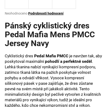
a
j
Průměrné
Neohodnoceno
Podrobnosti hodnocení
í
hodnocení
produktu
Pánský cyklistický dres
t
je
?
0,0
Pedal Mafia Mens PMCC
z
Jersey Navy
5
hvězdiček.
Cyklistický dres
Pedal Mafia PMCC
je navržen tak, aby
HLEDAT
poskytoval maximální
pohodlí a perfektně seděl
.
Lehká tkanina nabízí vynikající kompresní podporu,
zatímco tkaná látka na pažích poskytuje volnost
D
pohybu a odvádí vlhkost. Vysoce kompresní
o
silikonový pásek v pase zajišťuje, že dres zůstane
p
pevně na svém místě při jakékoli aktivitě. Tento
o
minimalistický design byl pečlivě vytvořen z kvalitních
r
materiálů pro vynikající výkon, tudíž je ideální pro
u
každého, kdo chce nekompromisní styl a výkon.