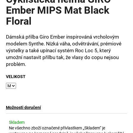
je
a
0,0
Ember MIPS Mat Black
z
j
Floral
5
í
hvězdiček.
t
Dámská přilba Giro Ember inspirováná vrcholovým
?
modelem Synthe. Nízká váha, odvětrávání, prémiové
výstelky a také upínací systém Roc Loc 5, který
umožní nastavit přilbu tak, že vlasy do copu nejsou
problém.
HLEDAT
VELIKOST
D
o
p
Možnosti doručení
o
r
Skladem
u
Ne všechno zboží označené přívlastkem „Skladem“ je