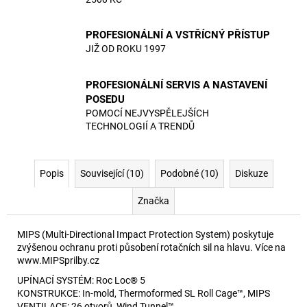
PROFESIONÁLNÍ A VSTŘÍCNÝ PŘÍSTUP
JIŽ OD ROKU 1997
PROFESIONÁLNÍ SERVIS A NASTAVENÍ
POSEDU
POMOCÍ NEJVYSPĚLEJŠÍCH
TECHNOLOGIÍ A TRENDŮ
Popis
Související (10)
Podobné (10)
Diskuze
Značka
MIPS (Multi-Directional Impact Protection System) poskytuje
zvýšenou ochranu proti působení rotačních sil na hlavu. Více na
www.MIPSprilby.cz
UPÍNACÍ SYSTÉM: Roc Loc® 5
KONSTRUKCE: In-mold, Thermoformed SL Roll Cage™, MIPS
VENTILACE: 26 otvorů, Wind Tunnel™