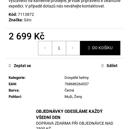
č
vystaveno na kamenné prodejně, je však připraveno k okamžité
expedici. V případě dotazů nás neváhejte kontaktovat.
u
j
Kód:
7113872
e
Značka:
Giro
m
e
2 699 Kč
Měrná
DO KOŠÍKU
cena:
Zeptat se
Sdílet
Kategorie
:
Dospělé helmy
EAN
:
768686264337
Barva
:
Černá
Pohlaví
:
Muži, Ženy
OBJEDNÁVKY ODESÍLÁME KAŽDÝ
VŠEDNÍ DEN
DOPRAVA ZDARMA PŘI OBJEDNÁVCE NAD
2500 KČ