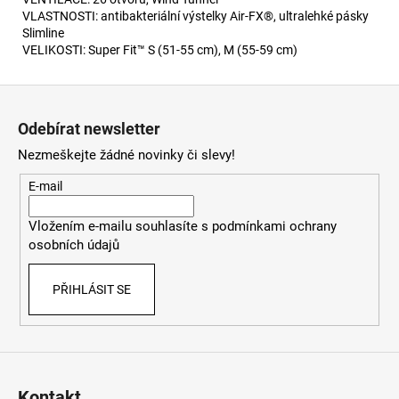
VLASTNOSTI: antibakteriální výstelky Air-FX®, ultralehké pásky
Slimline
VELIKOSTI: Super Fit™ S (51-55 cm), M (55-59 cm)
Z
á
Odebírat newsletter
p
Nezmeškejte žádné novinky či slevy!
a
t
E-mail
í
Vložením e-mailu souhlasíte s
podmínkami ochrany
osobních údajů
PŘIHLÁSIT SE
Kontakt