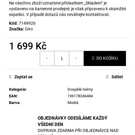
č
Ne všechno zboží označené přívlastkem „Skladem“ je
u
vystaveno na kamenné prodejně, je však připraveno k okamžité
j
expedici. V případě dotazů nás neváhejte kontaktovat.
e
Kód:
7149926
m
Značka:
Giro
e
1 699 Kč
Měrná
DO KOŠÍKU
cena:
Zeptat se
Sdílet
Kategorie
:
Dospělé helmy
EAN
:
196178246484
Barva
:
Modrá
OBJEDNÁVKY ODESÍLÁME KAŽDÝ
VŠEDNÍ DEN
DOPRAVA ZDARMA PŘI OBJEDNÁVCE NAD