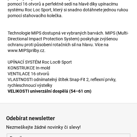
pomocí 16 otvorů a perfektně sedí na hlavě díky upínacímu
systému Roc Loc Sport, který si snadno dotáhnete jednou rukou
pomocí stahovacího kolečka.
Technologie MIPS dostupná ve vybraných barvách. MIPS (Multi-
Directional Impact Protection System) poskytuje zvýšenou
ochranu proti působení rotačních sil na hlavu. Více na
www.MIPSprilby.cz.
UPÍNACÍ SYSTÉM Roc Loc® Sport
KONSTRUKCE In-mold
VENTILACE 16 otvorů
VLASTNOSTI odnímatelný štítek Snap-Fit 2, reflexní prvky,
rychleschnoucí výstelky
VELIKOSTI univerzální dospělá (54–61 cm)
Z
á
Odebírat newsletter
p
Nezmeškejte žádné novinky či slevy!
a