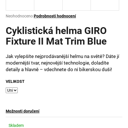
a
j
Průměrné
Neohodnoceno
Podrobnosti hodnocení
í
hodnocení
produktu
Cyklistická helma GIRO
t
je
?
0,0
Fixture II Mat Trim Blue
z
5
hvězdiček.
Jak vylepšíte nejprodávanější helmu na světě? Dáte jí
modernější tvar, nejnovější technologie, doladíte
HLEDAT
detaily a hlavně – vdechnete do ní bikerskou duši!
VELIKOST
D
o
p
o
Možnosti doručení
r
u
Skladem