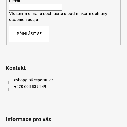
t
E-mail
í
Vložením e-mailu souhlasíte s
podmínkami ochrany
osobních údajů
PŘIHLÁSIT SE
Kontakt
eshop
@
bikesportul.cz
+420 603 839 249
Informace pro vás