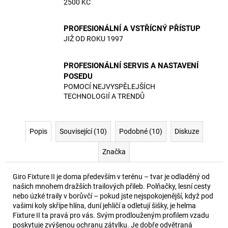
2500 KČ
PROFESIONÁLNÍ A VSTŘÍCNÝ PŘÍSTUP
JIŽ OD ROKU 1997
PROFESIONÁLNÍ SERVIS A NASTAVENÍ
POSEDU
POMOCÍ NEJVYSPĚLEJŠÍCH
TECHNOLOGIÍ A TRENDŮ
Popis
Související (10)
Podobné (10)
Diskuze
Značka
Giro Fixture II je doma především v terénu – tvar je odladěný od
našich mnohem dražších trailových přileb. Polňačky, lesní cesty
nebo úzké traily v borůvčí – pokud jste nejspokojenější, když pod
vašimi koly skřípe hlína, duní jehličí a odletují šišky, je helma
Fixture II ta pravá pro vás. Svým prodlouženým profilem vzadu
poskytuje zvýšenou ochranu zátylku. Je dobře odvětraná