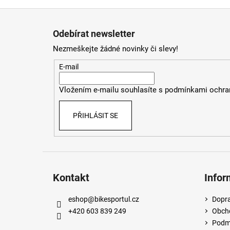
Z
á
Odebírat newsletter
p
Nezmeškejte žádné novinky či slevy!
a
t
E-mail
í
Vložením e-mailu souhlasíte s
podmínkami ochran
PŘIHLÁSIT SE
Kontakt
Infor
eshop
@
bikesportul.cz
Dopra
+420 603 839 249
Obch
Podmí