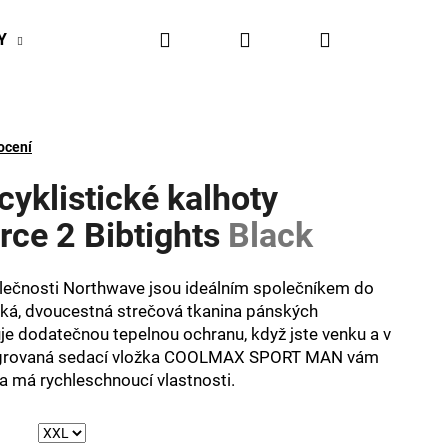
Hledat
Přihlášení
Nákupní
Y
BIKESPORT EVENTY
BIKESPORTUL VÝHODY
košík
ocení
cyklistické kalhoty
ce 2 Bibtights
Black
ečnosti Northwave jsou ideálním společníkem do
ká, dvoucestná strečová tkanina pánských
uje dodatečnou tepelnou ochranu, když jste venku a v
ntegrovaná sedací vložka COOLMAX SPORT MAN vám
a má rychleschnoucí vlastnosti.