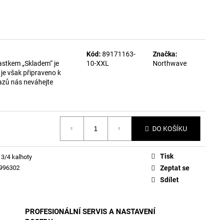
Kód:
89171163-
Značka:
astkem „Skladem“ je
10-XXL
Northwave
je však připraveno k
azů nás neváhejte
DO KOŠÍKU
Tisk
 3/4 kalhoty
996302
Zeptat se
Sdílet
PROFESIONÁLNÍ SERVIS A NASTAVENÍ