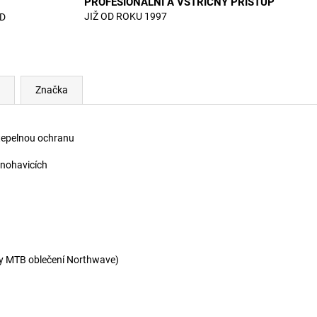
PROFESIONÁLNÍ A VSTŘÍCNÝ PŘÍSTUP
JIŽ OD ROKU 1997
D
Značka
 tepelnou ochranu
 nohavicích
ady MTB oblečení Northwave)