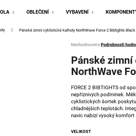
KOLA
OBLEČENÍ
VYBAVENÍ
KOMPONENT
oty
Pánské zimní cyklistické kalhoty NorthWave Force 2 Bibtights
Black
Co potřebujete najít?
Průměrné
Neohodnoceno
Podrobnosti hodn
hodnocení
produktu
Pánské zimní 
HLEDAT
je
0,0
NorthWave For
z
5
Doporučujeme
hvězdiček.
FORCE 2 BIBTIGHTS od spol
nepříznivých podmínek. Měk
cyklistických šortek poskyt
chladnějších teplotách. I
navíc nabízí vysoký komfort 
VELIKOST