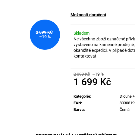
Možnosti doručení
2 099 KČ
Skladem
–19 %
Ne všechno zboží označené přívl
vystaveno na kamenné prodejně, 
okamžité expedici. V případě dot
kontaktovat.
2 099 Kč
–19 %
1 699 Kč
Měrná
cena:
Kategorie
:
Dlouhé +
EAN
:
8030819
Barva
:
Černá