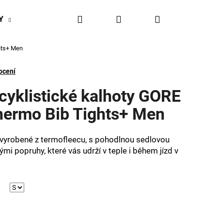
Hledat
Přihlášení
Nákupní
Y
BIKESPORT EVENTY
BIKESPORTUL VÝHODY
hts+ Men
košík
ocení
cyklistické kalhoty GORE
ermo Bib Tights+ Men
vyrobené z termofleecu, s pohodlnou sedlovou
mi popruhy, které vás udrží v teple i během jízd v