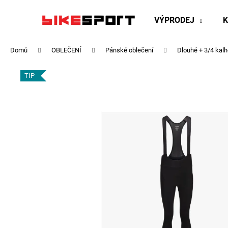
K
Přejít
na
o
VÝPRODEJ
obsah
Zpět
Zpět
š
do
do
í
Domů
OBLEČENÍ
Pánské oblečení
Dlouhé + 3/4 kalh
obchodu
obchodu
k
TIP