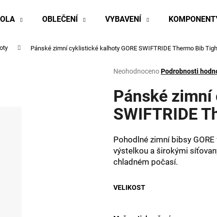
KOLA
OBLEČENÍ
VYBAVENÍ
KOMPONENT
oty
Pánské zimní cyklistické kalhoty GORE SWIFTRIDE Thermo Bib Tig
Co potřebujete najít?
Průměrné
Neohodnoceno
Podrobnosti hodn
hodnocení
produktu
Pánské zimní 
HLEDAT
je
0,0
SWIFTRIDE Th
z
5
Doporučujeme
hvězdiček.
Pohodlné zimní bibsy GORE 
výstelkou a širokými síťovaný
chladném počasí.
VELIKOST