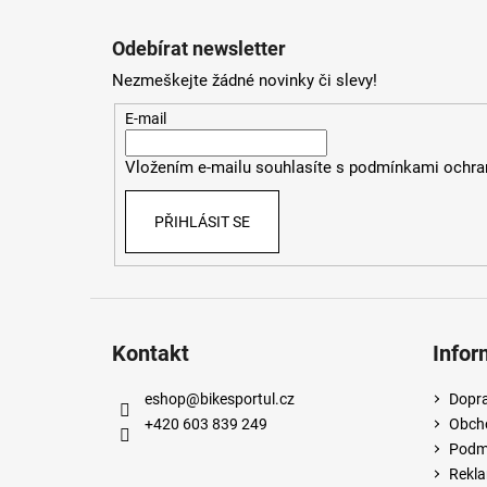
Z
á
Odebírat newsletter
p
Nezmeškejte žádné novinky či slevy!
a
t
E-mail
í
Vložením e-mailu souhlasíte s
podmínkami ochran
PŘIHLÁSIT SE
Kontakt
Infor
eshop
@
bikesportul.cz
Dopra
+420 603 839 249
Obch
Podmí
Rekla