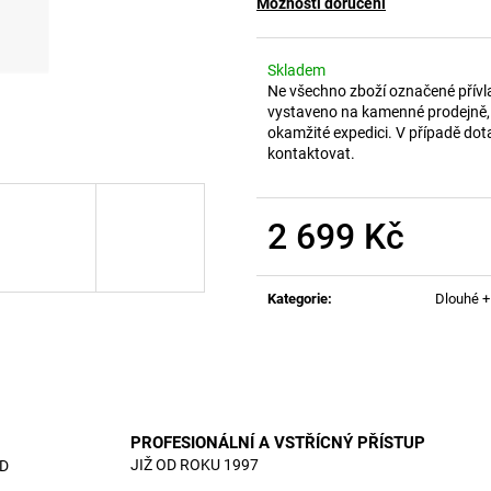
Možnosti doručení
Skladem
Ne všechno zboží označené přívl
vystaveno na kamenné prodejně, 
okamžité expedici. V případě dot
kontaktovat.
2 699 Kč
Měrná
cena:
Kategorie
:
Dlouhé +
PROFESIONÁLNÍ A VSTŘÍCNÝ PŘÍSTUP
JIŽ OD ROKU 1997
D