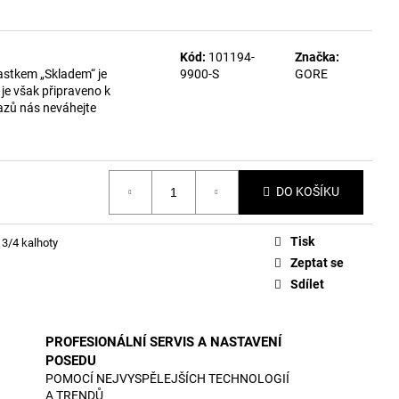
Kód:
101194-
Značka:
astkem „Skladem“ je
9900-S
GORE
je však připraveno k
azů nás neváhejte
DO KOŠÍKU
Tisk
 3/4 kalhoty
Zeptat se
Sdílet
PROFESIONÁLNÍ SERVIS A NASTAVENÍ
POSEDU
POMOCÍ NEJVYSPĚLEJŠÍCH TECHNOLOGIÍ
A TRENDŮ