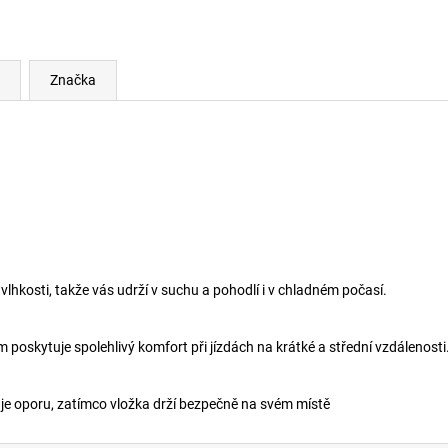
Značka
hkosti, takže vás udrží v suchu a pohodlí i v chladném počasí.
oskytuje spolehlivý komfort při jízdách na krátké a střední vzdálenosti
je oporu, zatímco vložka drží bezpečně na svém místě