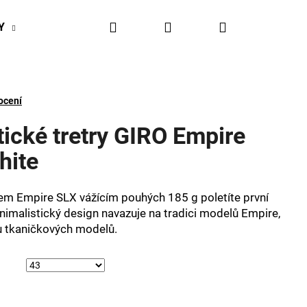
Hledat
Přihlášení
Nákupní
Y
BIKESPORT EVENTY
BIKESPORTUL VÝHODY
košík
ocení
stické tretry GIRO Empire
hite
em Empire SLX vážícím pouhých 185 g poletíte první
inimalistický design navazuje na tradici modelů Empire,
nu tkaničkových modelů.