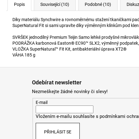
Popis
Související (10)
Podobné (10)
Disku
Díky materiálu Synchwire a rovnoměrnému stažení tkaničkami pa
SuperNatural Fit si sami upravíte díky výměnným klínkům pod kle
SVRŠEK jednodílný Premium Teijin Samo lehké prodyšné mikrovlák
PODRÁŽKA karbonová Easton® EC90™ SLX2, výměnný podpatek, 
VLOŽKA SuperNatural™ Fit Kit, antibakteriální úprava XT2®
VÁHA 185 g
Z
á
Odebírat newsletter
p
Nezmeškejte žádné novinky či slevy!
a
t
E-mail
í
Vložením e-mailu souhlasíte s
podmínkami ochran
PŘIHLÁSIT SE