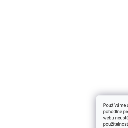
Používáme 
pohodlné pr
webu neustál
použitelnos