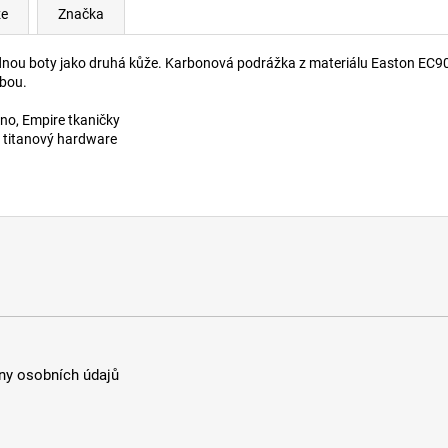
ze
Značka
dnou boty jako druhá kůže. Karbonová podrážka z materiálu Easton EC9
nbou.
no, Empire tkaničky
titanový hardware
y osobních údajů