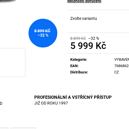
Možnosti doručení
Zvolte variantu
8 899 KČ
–32 %
8 899 Kč
–32 %
5 999 Kč
Měrná
cena:
Kategorie
:
VYBAVE
EAN
:
7686862
Distribuce
:
CZ
PROFESIONÁLNÍ A VSTŘÍCNÝ PŘÍSTUP
JIŽ OD ROKU 1997
D