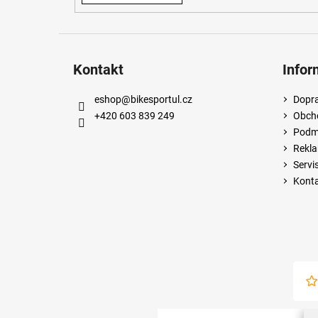
Kontakt
Infor
eshop
@
bikesportul.cz
Dopra
+420 603 839 249
Obch
Podmí
Rekla
Servi
Kont