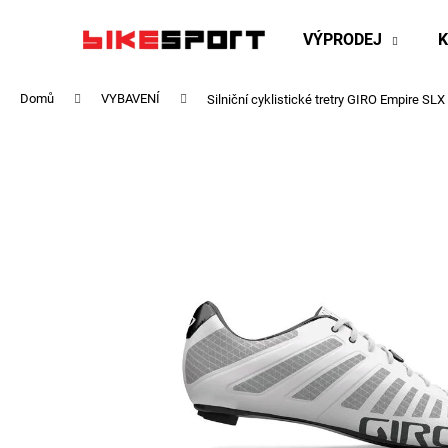
K
Přejít
na
o
VÝPRODEJ
obsah
Zpět
Zpět
š
do
do
í
Domů
VYBAVENÍ
Silniční cyklistické tretry GIRO Empire SLX
obchodu
obchodu
k