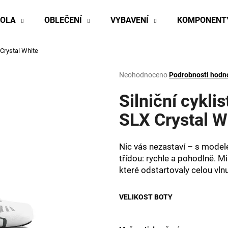
KOLA
OBLEČENÍ
VYBAVENÍ
KOMPONENT
 Crystal White
Co potřebujete najít?
Průměrné
Neohodnoceno
Podrobnosti hodn
hodnocení
produktu
Silniční cykli
HLEDAT
je
0,0
SLX Crystal W
z
5
Doporučujeme
hvězdiček.
Nic vás nezastaví – s model
třídou: rychle a pohodlně. M
které odstartovaly celou vl
VELIKOST BOTY