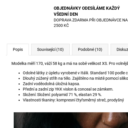
OBJEDNÁVKY ODESÍLÁME KAŽDÝ
VŠEDNÍ DEN
DOPRAVA ZDARMA PŘI OBJEDNÁVCE NA
2500 KČ
Popis
Související (10)
Podobné (10)
Disku
Modelka měří 170, váží 58 kg a má na sobě velikost XS. Pro volnějš
Odolné látky z úpletu vyrobené v Itálii. Standard 100 podle
Dlouhý zúžený střih na tělo. Zajištěno na místě pomocí sili
Zadní voděodolná úložná kapsa.
Přední a zadní zip YKK vislon & conceal se zámkem.
Složení: Složení: polyamid 71 %, elastan 29 %.
Vlastnosti tkaniny: kompresní čtyřsměrný streč, prodyšný