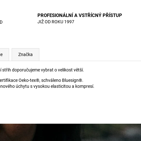
PROFESIONÁLNÍ A VSTŘÍCNÝ PŘÍSTUP
JIŽ OD ROKU 1997
D
ze
Značka
í střih doporučujeme vybrat o velikost větší.
 certifikace Oeko-tex®, schváleno Bluesign®.
konového úchytu s vysokou elasticitou a kompresí.