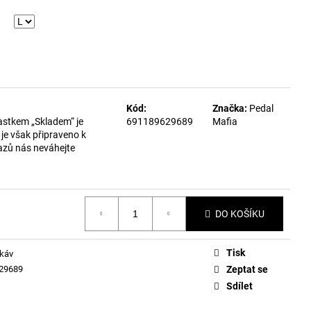
Kód:
Značka:
Pedal
astkem „Skladem“ je
691189629689
Mafia
je však připraveno k
azů nás neváhejte
DO KOŠÍKU
Tisk
ukáv
29689
Zeptat se
Sdílet