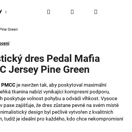
Hledat
Přihlášení
Nákupní
Y
BIKESPORT EVENTY
BIKESPORTUL VÝHODY
Pine Green
košík
ocení
tický dres Pedal Mafia
 Jersey Pine Green
a PMCC
je navržen tak, aby poskytoval maximální
Lehká tkanina nabízí vynikající kompresní podporu,
ch poskytuje volnost pohybu a odvádí vlhkost. Vysoce
v pase zajišťuje, že dres zůstane pevně na svém místě
inimalistický design byl pečlivě vytvořen z kvalitních
on, tudíž je ideální pro každého, kdo chce nekompromisní