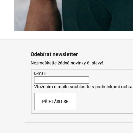
Z
á
Odebírat newsletter
p
Nezmeškejte žádné novinky či slevy!
a
t
E-mail
í
Vložením e-mailu souhlasíte s
podmínkami ochran
PŘIHLÁSIT SE