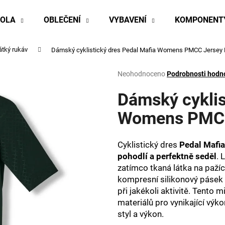
KOLA
OBLEČENÍ
VYBAVENÍ
KOMPONENT
átký rukáv
Dámský cyklistický dres Pedal Mafia Womens PMCC Jersey 
Co potřebujete najít?
Průměrné
Neohodnoceno
Podrobnosti hodn
hodnocení
produktu
Dámský cyklis
HLEDAT
je
0,0
Womens PMCC
z
5
Doporučujeme
hvězdiček.
Cyklistický dres
Pedal Mafi
pohodlí a perfektně seděl
. 
zatímco tkaná látka na paží
kompresní silikonový pásek 
při jakékoli aktivitě. Tento m
materiálů pro vynikající výk
styl a výkon.