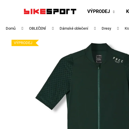
K
Přejít
na
o
VÝPRODEJ
obsah
Zpět
Zpět
š
do
do
í
Domů
OBLEČENÍ
Dámské oblečení
Dresy
Kr
obchodu
obchodu
k
VÝPRODEJ