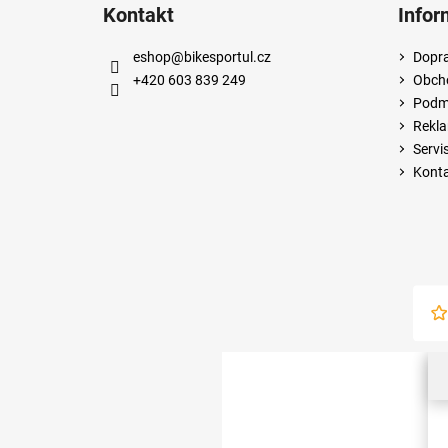
Kontakt
Infor
eshop
@
bikesportul.cz
Dopra
+420 603 839 249
Obch
Podmí
Rekla
Servi
Kont