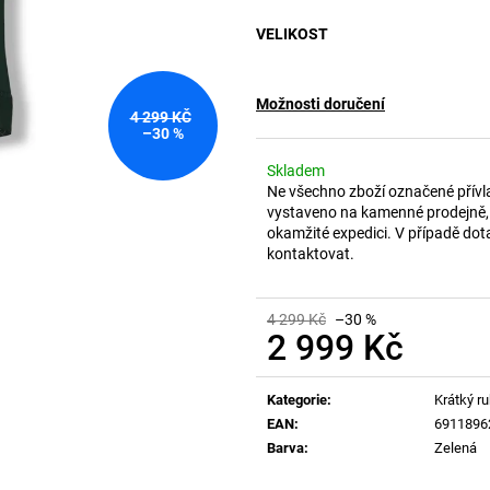
VELIKOST
Možnosti doručení
4 299 KČ
–30 %
Skladem
Ne všechno zboží označené přívl
vystaveno na kamenné prodejně, 
okamžité expedici. V případě dot
kontaktovat.
4 299 Kč
–30 %
2 999 Kč
Měrná
cena:
Kategorie
:
Krátký r
EAN
:
6911896
Barva
:
Zelená