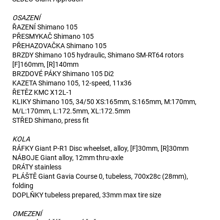
OSAZENÍ
ŘAZENÍ Shimano 105
PŘESMYKAČ Shimano 105
PŘEHAZOVAČKA Shimano 105
BRZDY Shimano 105 hydraulic, Shimano SM-RT64 rotors
[F]160mm, [R]140mm
BRZDOVÉ PÁKY Shimano 105 Di2
KAZETA Shimano 105, 12-speed, 11x36
ŘETĚZ KMC X12L-1
KLIKY Shimano 105, 34/50 XS:165mm, S:165mm, M:170mm,
M/L:170mm, L:172.5mm, XL:172.5mm
STŘED Shimano, press fit
KOLA
RÁFKY Giant P-R1 Disc wheelset, alloy, [F]30mm, [R]30mm
NÁBOJE Giant alloy, 12mm thru-axle
DRÁTY stainless
PLÁŠTĚ Giant Gavia Course 0, tubeless, 700x28c (28mm),
folding
DOPLŇKY tubeless prepared, 33mm max tire size
OMEZENÍ