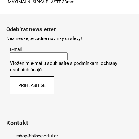
MAXIMÁLNÍ ŠÍŘKA PLÁŠTĚ 33mm
Z
á
Odebírat newsletter
p
Nezmeškejte žádné novinky či slevy!
a
t
E-mail
í
Vložením e-mailu souhlasíte s
podmínkami ochrany
osobních údajů
PŘIHLÁSIT SE
Kontakt
eshop
@
bikesportul.cz