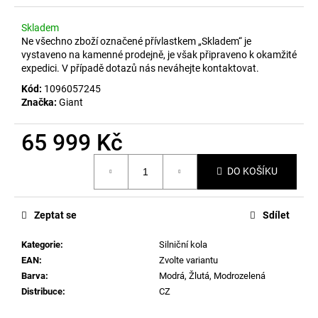
č
u
Skladem
j
Ne všechno zboží označené přívlastkem „Skladem“ je
e
vystaveno na kamenné prodejně, je však připraveno k okamžité
m
expedici. V případě dotazů nás neváhejte kontaktovat.
e
Kód:
1096057245
Značka:
Giant
65 999 Kč
Měrná
DO KOŠÍKU
cena:
Zeptat se
Sdílet
Kategorie
:
Silniční kola
EAN
:
Zvolte variantu
Barva
:
Modrá
,
Žlutá
,
Modrozelená
Distribuce
:
CZ