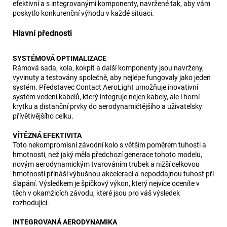
efektivní a s integrovanými komponenty, navržené tak, aby vám
poskytlo konkurenční výhodu v každé situaci.
Hlavní přednosti
SYSTÉMOVÁ OPTIMALIZACE
Rámová sada, kola, kokpit a další komponenty jsou navrženy,
vyvinuty a testovány společně, aby nejlépe fungovaly jako jeden
systém. Představec Contact AeroLight umožňuje inovativní
systém vedení kabelů, který integruje nejen kabely, ale i horní
krytku a distanční prvky do aerodynamičtějšího a uživatelsky
přívětivějšího celku.
VÍTĚZNÁ EFEKTIVITA
Toto nekompromisní závodní kolo s větším poměrem tuhosti a
hmotnosti, než jaký měla předchozí generace tohoto modelu,
novým aerodynamickým tvarováním trubek a nižší celkovou
hmotností přináší výbušnou akceleraci a nepoddajnou tuhost při
šlapání. Výsledkem je špičkový výkon, který nejvíce oceníte v
těch v okamžicích závodu, které jsou pro váš výsledek
rozhodující.
INTEGROVANÁ AERODYNAMIKA