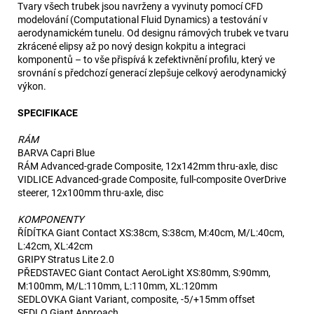
Tvary všech trubek jsou navrženy a vyvinuty pomocí CFD
modelování (Computational Fluid Dynamics) a testování v
aerodynamickém tunelu. Od designu rámových trubek ve tvaru
zkrácené elipsy až po nový design kokpitu a integraci
komponentů – to vše přispívá k zefektivnění profilu, který ve
srovnání s předchozí generací zlepšuje celkový aerodynamický
výkon.
SPECIFIKACE
RÁM
BARVA Capri Blue
RÁM Advanced-grade Composite, 12x142mm thru-axle, disc
VIDLICE Advanced-grade Composite, full-composite OverDrive
steerer, 12x100mm thru-axle, disc
KOMPONENTY
ŘÍDÍTKA Giant Contact XS:38cm, S:38cm, M:40cm, M/L:40cm,
L:42cm, XL:42cm
GRIPY Stratus Lite 2.0
PŘEDSTAVEC Giant Contact AeroLight XS:80mm, S:90mm,
M:100mm, M/L:110mm, L:110mm, XL:120mm
SEDLOVKA Giant Variant, composite, -5/+15mm offset
SEDLO Giant Approach