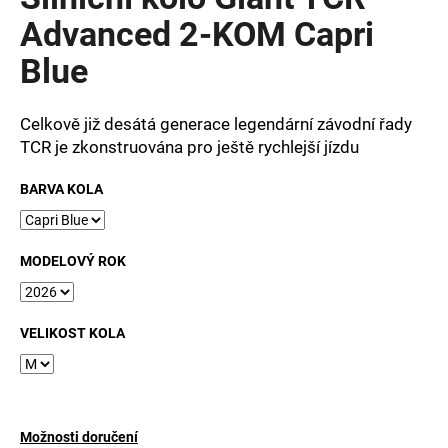
je
a
0,0
Advanced 2-KOM Capri
z
j
Blue
5
í
hvězdiček.
t
Celkově již desátá generace legendární závodní řady
?
TCR je zkonstruována pro ještě rychlejší jízdu
BARVA KOLA
HLEDAT
MODELOVÝ ROK
D
VELIKOST KOLA
o
p
o
r
u
Možnosti doručení