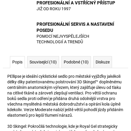
PROFESIONÁLNÍ A VSTŘÍCNÝ PŘÍSTUP
JIŽ OD ROKU 1997
PROFESIONÁLNÍ SERVIS A NASTAVENÍ
POSEDU
POMOCÍ NEJVYSPĚLEJŠÍCH
TECHNOLOGIÍ A TRENDŮ
Popis
Související (10)
Podobné (10)
Diskuze
P
Ellipse je ideální cyklistické sedlo pro městské vyjížďky jakékoli
délky díky patentovanému polstrování 3D Skingel™ doplněnému
centrálním anatomickým výřezem, který zajišťuje úlevu od tlaku
na citlivé tkáně a zároveň zlepšují ventilaci. Pro větší ochranu
boků sedla proti odření je přidána druhá odolnější vrstva pro
všechna myslitelná městská dobrodružství a opírání kola úplně
kdekoliv. Verze Moderate nabízí ještě větší pohodlí jízdy přidáním
elastomerů pro lepší tlumení nárazů.
3D Skingel: Pokročilá technologie, kde je Royal Gel strategicky