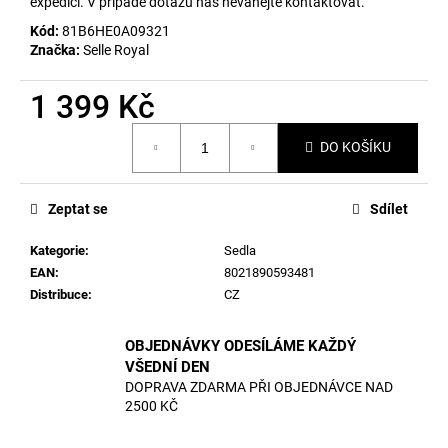
č
expedici. V případě dotazů nás neváhejte kontaktovat.
u
Kód:
81B6HE0A09321
j
Značka:
Selle Royal
e
m
1 399 Kč
e
Měrná
DO KOŠÍKU
cena:
Zeptat se
Sdílet
Kategorie
:
Sedla
EAN
:
8021890593481
Distribuce
:
CZ
OBJEDNÁVKY ODESÍLÁME KAŽDÝ
VŠEDNÍ DEN
DOPRAVA ZDARMA PŘI OBJEDNÁVCE NAD
2500 KČ