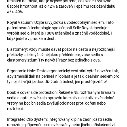
umísteň na místa, kde je nejvíce potřeba, což vede k výrazné
úspoře hmotnosti až o 42% a zároveň i lepšímu rozložení tlaku
až o 40%.
Royal Vacuum: Užijte si vyjížďku s voděodolným sedlem. Tato
patentovaná technologie společnosti Selle Royal dovoluje
vyrobit sedlo, které je 100% utěsněné a značně voděodolné, i
když jedete v prudkém dešti.
Elastomery: Vždy musíte dávat pozor na cestu a nejrozličnější
překážky, ale když už nějakou přehlédnete, vaše sedlo s
elastomery ztlumí i ty největší rázy bez jediného slova.
Ergonomic Hole: Tento ergonomický centrální výřež navržen tak,
aby zmenšil tlak na perineální oblast a je tak ideálním sedlem pro
ty nejcitilivější jezdce. Již žádná bolest, jen prostě jezděte!
Double cover side protection: Řekněte NE roztrhaným hranám
sedla a opřete své kolo opravdu kdekoliv o cokoliv: dvě odolné
vrstvy na bocích sedla zvyšují odolnost proti odření nebo
roztržení.
Integrated Clip System: Integrovaný klip na zadní části sedla
umožňuje připevnění sedlové brašny nebo jiného příslušenství.