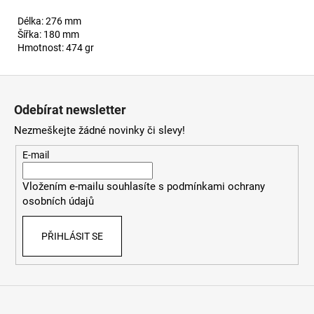
Délka: 276 mm
Šířka: 180 mm
Hmotnost: 474 gr
Z
á
Odebírat newsletter
p
Nezmeškejte žádné novinky či slevy!
a
t
E-mail
í
Vložením e-mailu souhlasíte s
podmínkami ochrany
osobních údajů
PŘIHLÁSIT SE